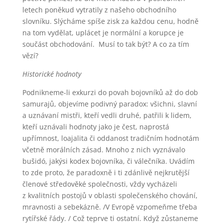
letech poněkud vytratily z našeho obchodního
slovníku. Slýcháme spíše zisk za každou cenu, hodně
na tom vydělat, uplácet je normální a korupce je
součást obchodování. Musí to tak být? A co za tím
vězí?
Historické
hodnoty
Podnikneme-li exkurzi do povah bojovníků až do dob
samurajů, objevíme podivný paradox: všichni, slavní
a uznávaní mistři, kteří vedli druhé, patřili k lidem,
kteří uznávali hodnoty jako je čest, naprostá
upřímnost, loajalita či oddanost tradičním hodnotám
včetně morálních zásad. Mnoho z nich vyznávalo
bušidó, jakýsi kodex bojovníka, či válečníka. Uvádím
to zde proto, že paradoxně i ti zdánlivě nejkrutější
členové středověké společnosti, vždy vycházeli
z kvalitních postojů v oblasti společenského chování,
mravnosti a sebekázně. /V Evropě vzpomeňme třeba
rytířské řády. / Což teprve ti ostatní. Když zůstaneme