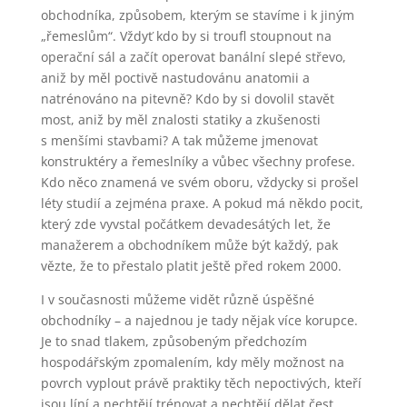
obchodníka, způsobem, kterým se stavíme i k jiným
„řemeslům“. Vždyť kdo by si troufl stoupnout na
operační sál a začít operovat banální slepé střevo,
aniž by měl poctivě nastudovánu anatomii a
natrénováno na pitevně? Kdo by si dovolil stavět
most, aniž by měl znalosti statiky a zkušenosti
s menšími stavbami? A tak můžeme jmenovat
konstruktéry a řemeslníky a vůbec všechny profese.
Kdo něco znamená ve svém oboru, vždycky si prošel
léty studií a zejména praxe. A pokud má někdo pocit,
který zde vyvstal počátkem devadesátých let, že
manažerem a obchodníkem může být každý, pak
vězte, že to přestalo platit ještě před rokem 2000.
I v současnosti můžeme vidět různě úspěšné
obchodníky – a najednou je tady nějak více korupce.
Je to snad tlakem, způsobeným předchozím
hospodářským zpomalením, kdy měly možnost na
povrch vyplout právě praktiky těch nepoctivých, kteří
jsou líní a nechtějí trénovat a nechtějí dělat čest