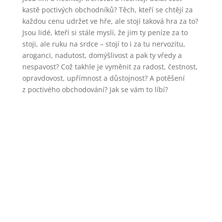
kastě poctivých obchodníků? Těch, kteří se chtějí za
každou cenu udržet ve hře, ale stojí taková hra za to?
Jsou lidé, kteří si stále myslí, že jim ty peníze za to
stoji, ale ruku na srdce – stojí to i za tu nervozitu,
aroganci, nadutost, domýšlivost a pak ty vředy a
nespavost? Což takhle je vyměnit za radost, čestnost,
opravdovost, upřímnost a důstojnost? A potěšení
z poctivého obchodování? Jak se vám to líbí?