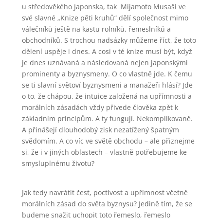
u středověkého Japonska, tak Mijamoto Musaši ve
své slavné „Knize pěti kruhů“ dělí společnost mimo
válečníků ještě na kastu rolníků, řemeslníků a
obchodníků. S trochou nadsázky můžeme říct, že toto
dělení uspěje i dnes. A cosi v té knize musí být, když
je dnes uznávaná a následovaná nejen japonskými
prominenty a byznysmeny. O co vlastně jde. K čemu
se ti slavní světoví byznysmeni a manažeři hlásí? Jde
o to, že chápou, že intuice založená na upřímnosti a
morálních zásadách vždy přivede člověka zpět k
základním principům. A ty fungují. Nekomplikovaně.
A přinášejí dlouhodobý zisk nezatížený špatným
svědomím. A co víc ve světě obchodu – ale přiznejme
si, že i v jiných oblastech – vlastně potřebujeme ke
smysluplnému životu?
Jak tedy navrátit čest, poctivost a upřímnost včetně
morálních zásad do světa byznysu? Jedině tím, že se
budeme snažit uchopit toto řemeslo, řemeslo