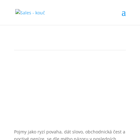
Vraťme čest a poctivost do byznysu
Pojmy jako ryzí povaha, dát slovo, obchodnická čest a
poctivé peníze, se dle mého názoru v posledních